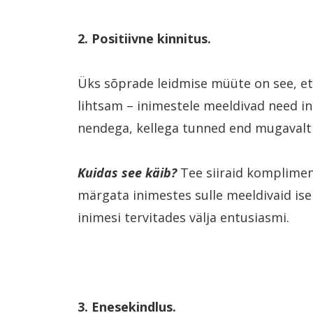
2. Positiivne kinnitus.
Üks sõprade leidmise müüte on see, et
lihtsam – inimestele meeldivad need in
nendega, kellega tunned end mugavalt
Kuidas see
käib?
Tee siiraid kompliment
märgata inimestes sulle meeldivaid ise
inimesi tervitades välja entusiasmi.
3. Enesekindlus.