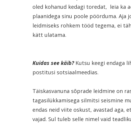
oled kohanud kedagi toredat, leia ka a
plaanidega sinu poole pöörduma. Aja j
leidmiseks rohkem tööd tegema, ei tähe
kätt ulatama.
Kuidas see käib
?
Kutsu keegi endaga lih
postitusi sotsiaalmeedias.
Täiskasvanuna sõprade leidmine on rask
tagasilükkamisega silmitsi seismine mu
endas neid viite oskust, avastad aga, e
vajad. Sul tuleb selle nimel vaid teadli