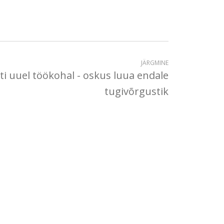
JÄRGMINE
ti uuel töökohal - oskus luua endale
tugivõrgustik