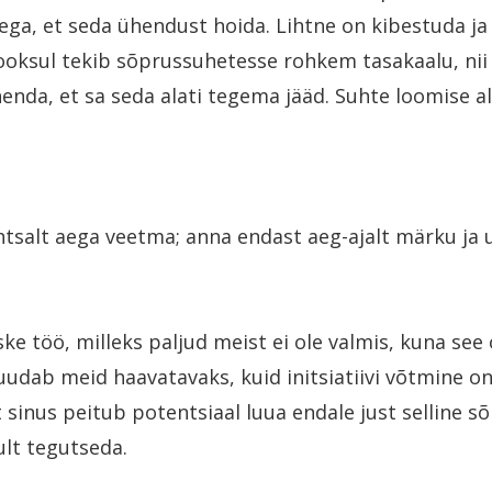
ega, et seda ühendust hoida. Lihtne on kibestuda ja 
ooksul tekib sõprussuhetesse rohkem tasakaalu, nii
nda, et sa seda alati tegema jääd. Suhte loomise a
tsalt aega veetma; anna endast aeg-ajalt märku ja 
e töö, milleks paljud meist ei ole valmis, kuna see 
udab meid haavatavaks, kuid initsiatiivi võtmine on 
t sinus peitub potentsiaal luua endale just selline s
kult tegutseda.