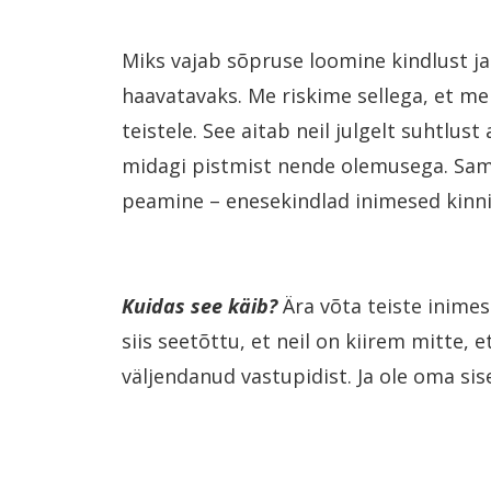
Miks vajab sõpruse loomine kindlust j
haavatavaks. Me riskime sellega, et me
teistele. See aitab neil julgelt suhtlust
midagi pistmist nende olemusega. Samut
peamine – enesekindlad inimesed kinnit
Kuidas see käib?
Ära võta teiste inimest
siis seetõttu, et neil on kiirem mitte, e
väljendanud vastupidist. Ja ole oma si