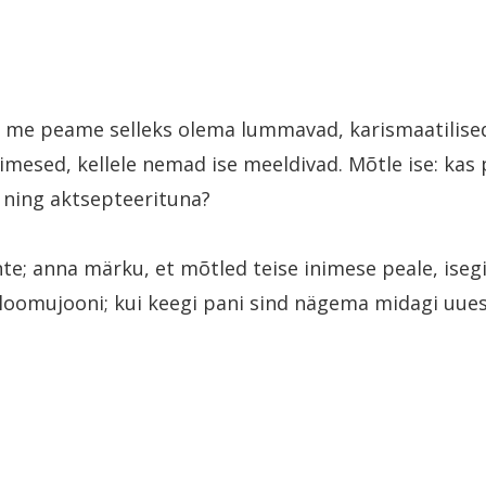
 me peame selleks olema lummavad, karismaatilised
imesed, kellele nemad ise meeldivad. Mõtle ise: kas 
 ning aktsepteerituna?
e; anna märku, et mõtled teise inimese peale, isegi
loomujooni; kui keegi pani sind nägema midagi uues