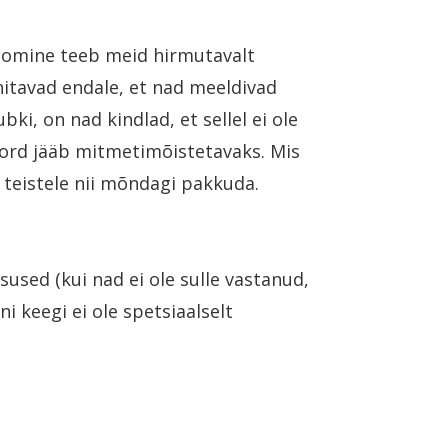
loomine teeb meid hirmutavalt
nitavad endale, et nad meeldivad
bki, on nad kindlad, et sellel ei ole
ukord jääb mitmetimõistetavaks. Mis
 teistele nii mõndagi pakkuda.
tsused (kui nad ei ole sulle vastanud,
ni keegi ei ole spetsiaalselt