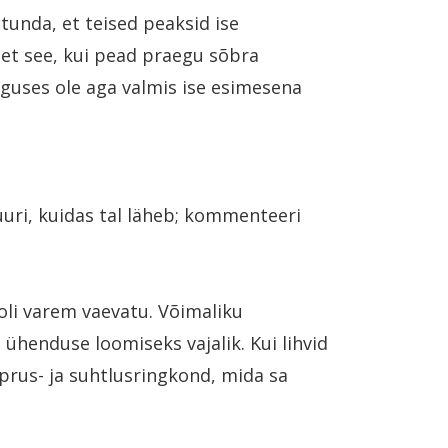
tunda, et teised peaksid ise
 et see, kui pead praegu sõbra
lguses ole aga valmis ise esimesena
uuri, kuidas tal läheb; kommenteeri
oli varem vaevatu. Võimaliku
ühenduse loomiseks vajalik. Kui lihvid
õprus- ja suhtlusringkond, mida sa