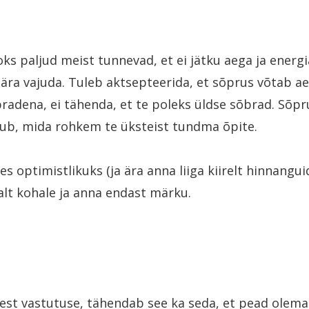
ks paljud meist tunnevad, et ei jätku aega ja energi
 ära vajuda. Tuleb aktsepteerida, et sõprus võtab aeg
radena, ei tähenda, et te poleks üldse sõbrad. Sõpr
tub, mida rohkem te üksteist tundma õpite.
s optimistlikuks (ja ära anna liiga kiirelt hinnangui
valt kohale ja anna endast märku.
st vastutuse, tähendab see ka seda, et pead olema 