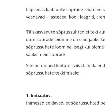
Lapseeas käib uute sõprade leidmine sa
veedavad – lasteaed, kool, laagrid, tr
Täiskasvanute sõprussuhted ei teki au
uute sõprade leidmine on sinu jaoks keer
sõprussuhete loomine. Isegi kui oleme i
saaks meie sõbrad?
Siin on mõned käitumisviisid, mida end
sõprussuhete tekkimisele:
1. Initsiatiiv.
Inimesed eeldavad, et sõprussuhted pe