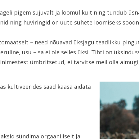
geli pigem sujuvalt ja loomulikult ning tundub üsna
ennid ning huviringid on uute suhete loomiseks soodn
tomaatselt – need nõuavad üksjagu teadlikku pingutu
uline, usu – sa ei ole selles üksi. Tihti on üksindus
nimestest ümbritsetud, ei tarvitse meil olla aimugi, 
as kultiveerides saad kaasa aidata
aksid sündima orgaaniliselt ja