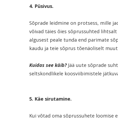
4. Püsivus.
Sõprade leidmine on protsess, mille jao
võivad täies õies sõprussuhted lihtsalt
algusest peale tunda end parimate sõp
kaudu ja teie sõprus tõenäoliselt muu
Kuidas see
käib?
Jää uute sõprade suhte
seltskondlikele koosviibimistele jätku
5. Käe sirutamine.
Kui võtad oma sõprussuhete loomise ee