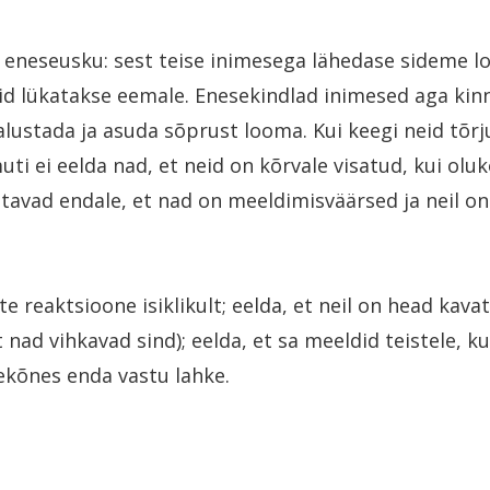
a eneseusku: sest teise inimesega lähedase sideme 
id lükatakse eemale. Enesekindlad inimesed aga kin
 alustada ja asuda sõprust looma. Kui keegi neid tõrju
i ei eelda nad, et neid on kõrvale visatud, kui ol
avad endale, et nad on meeldimisväärsed ja neil on
e reaktsioone isiklikult; eelda, et neil on head kava
t nad vihkavad sind); eelda, et sa meeldid teistele, ku
sekõnes enda vastu lahke.