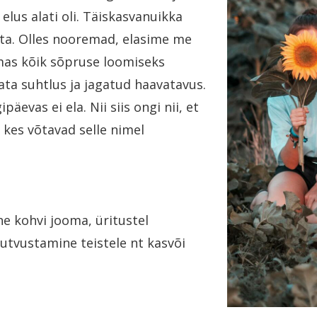
elus alati oli. Täiskasvanuikka
ta. Olles nooremad, elasime me
emas kõik sõpruse loomiseks
ata suhtlus ja jagatud haavatavus.
äevas ei ela. Nii siis ongi nii, et
 kes võtavad selle nimel
 kohvi jooma, üritustel
utvustamine teistele nt kasvõi