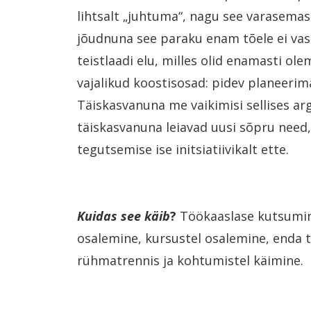
lihtsalt „juhtuma“, nagu see varasemas 
jõudnuna see paraku enam tõele ei vas
teistlaadi elu, milles olid enamasti ol
vajalikud koostisosad: pidev planeerim
Täiskasvanuna me vaikimisi sellises argip
täiskasvanuna leiavad uusi sõpru need,
tegutsemise ise initsiatiivikalt ette.
Kuidas see
käib
?
Töökaaslase kutsumine
osalemine, kursustel osalemine, enda t
rühmatrennis ja kohtumistel käimine.