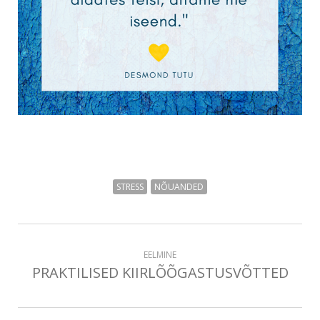
STRESS
NÕUANDED
EELMINE
PRAKTILISED KIIRLÕÕGASTUSVÕTTED