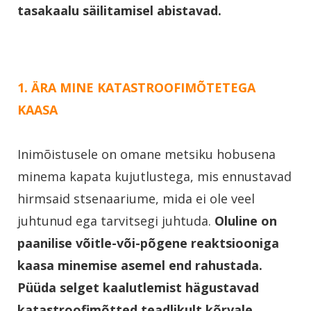
tasakaalu säilitamisel abistavad.
1. ÄRA MINE KATASTROOFIMÕTETEGA
KAASA
Inimõistusele on omane metsiku hobusena
minema kapata kujutlustega, mis ennustavad
hirmsaid stsenaariume, mida ei ole veel
juhtunud ega tarvitsegi juhtuda.
Oluline on
paanilise võitle-või-põgene reaktsiooniga
kaasa minemise asemel end rahustada.
Püüda selget kaalutlemist hägustavad
katastroofimõtted teadlikult kõrvale