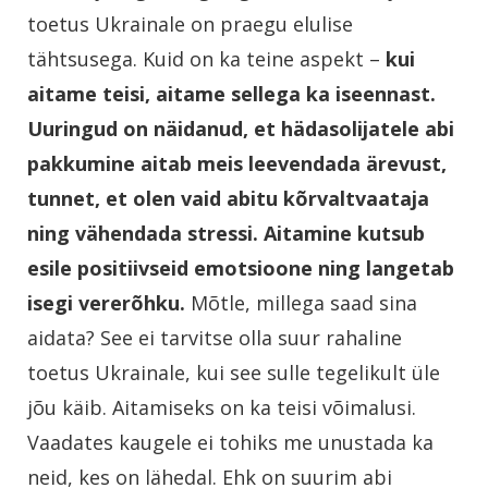
toetus Ukrainale on praegu elulise
tähtsusega. Kuid on ka teine aspekt –
kui
aitame teisi, aitame sellega ka iseennast.
Uuringud on näidanud, et hädasolijatele abi
pakkumine aitab meis leevendada ärevust,
tunnet, et olen vaid abitu kõrvaltvaataja
ning vähendada stressi. Aitamine kutsub
esile positiivseid emotsioone ning langetab
isegi vererõhku.
Mõtle, millega saad sina
aidata? See ei tarvitse olla suur rahaline
toetus Ukrainale, kui see sulle tegelikult üle
jõu käib. Aitamiseks on ka teisi võimalusi.
Vaadates kaugele ei tohiks me unustada ka
neid, kes on lähedal. Ehk on suurim abi