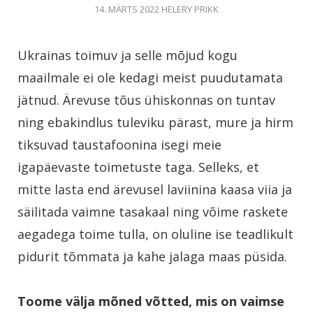
14. MÄRTS 2022
HELERY PRIKK
Ukrainas toimuv ja selle mõjud kogu
maailmale ei ole kedagi meist puudutamata
jätnud. Ärevuse tõus ühiskonnas on tuntav
ning ebakindlus tuleviku pärast, mure ja hirm
tiksuvad taustafoonina isegi meie
igapäevaste toimetuste taga.
Selleks, et
mitte lasta end ärevusel laviinina kaasa viia ja
säilitada vaimne tasakaal ning võime raskete
aegadega toime tulla, on oluline ise teadlikult
pidurit tõmmata ja kahe jalaga maas püsida.
Toome välja mõned võtted, mis on vaimse