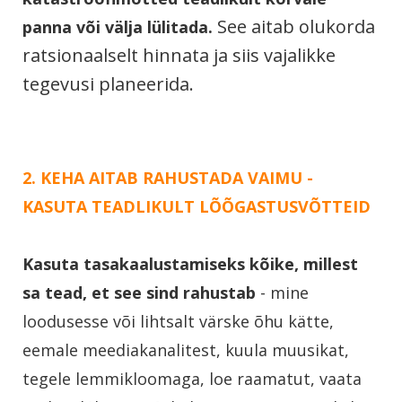
See aitab olukorda
panna või välja lülitada.
ratsionaalselt hinnata ja siis vajalikke
tegevusi planeerida.
2. KEHA AITAB RAHUSTADA VAIMU -
KASUTA TEADLIKULT LÕÕGASTUSVÕTTEID
Kasuta tasakaalustamiseks kõike, millest
sa tead, et see sind rahustab
- mine
loodusesse või lihtsalt värske õhu kätte,
eemale meediakanalitest, kuula muusikat,
tegele lemmikloomaga, loe raamatut, vaata