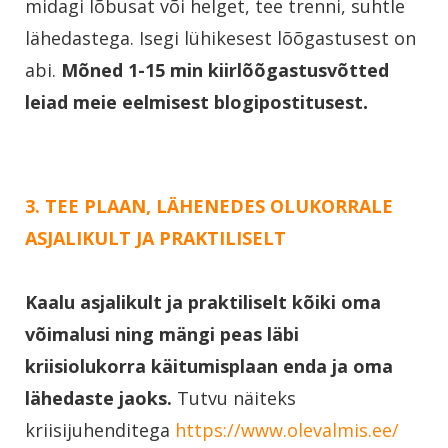
midagi lõbusat või helget, tee trenni, suhtle
lähedastega. Isegi lühikesest lõõgastusest on
abi.
Mõned 1-15 min kiirlõõgastusvõtted
.
leiad meie eelmisest blogipostitusest
3. TEE PLAAN, LÄHENEDES OLUKORRALE
ASJALIKULT JA PRAKTILISELT
Kaalu asjalikult ja praktiliselt kõiki oma
võimalusi ning mängi peas läbi
kriisiolukorra käitumisplaan enda ja oma
lähedaste jaoks.
Tutvu näiteks
kriisijuhenditega
https://www.olevalmis.ee/