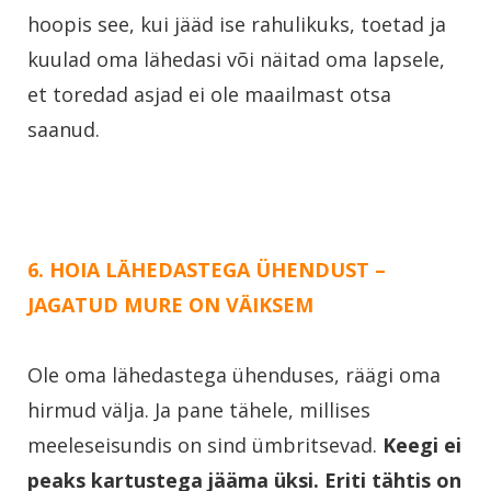
hoopis see, kui jääd ise rahulikuks, toetad ja
kuulad oma lähedasi või näitad oma lapsele,
et toredad asjad ei ole maailmast otsa
saanud.
6. HOIA LÄHEDASTEGA ÜHENDUST –
JAGATUD MURE ON VÄIKSEM
Ole oma lähedastega ühenduses, räägi oma
hirmud välja. Ja pane tähele, millises
meeleseisundis on sind ümbritsevad.
Keegi ei
peaks kartustega jääma üksi. Eriti tähtis on