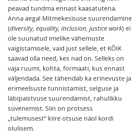
peavad tundma ennast kaasatutena.
Anna aega! Mitmekesisuse suurendamine
(
diversity, equality, inclusion, justice work
) ei
ole suunatud imelike vähemuste
vaigistamisele, vaid just sellele, et KÕIK
saavad olla need, kes nad on. Selleks on
vaja ruumi, kohta, formaati, kus ennast
väljendada. See tähendab ka erinevuste ja
erimeelsuste tunnistamist, selguse ja
läbipaistvuse suurendamist, rahulikku
süvenemist. Siin on protsess
„tulemusest“ kiire otsuse näol kordi
olulisem.