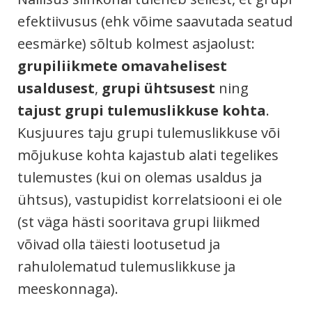
efektiivusus (ehk võime saavutada seatud
eesmärke) sõltub kolmest asjaolust:
grupiliikmete omavahelisest
usaldusest
,
grupi ühtsusest
ning
tajust grupi tulemuslikkuse kohta
.
Kusjuures taju grupi tulemuslikkuse või
mõjukuse kohta kajastub alati tegelikes
tulemustes (kui on olemas usaldus ja
ühtsus), vastupidist korrelatsiooni ei ole
(st väga hästi sooritava grupi liikmed
võivad olla täiesti lootusetud ja
rahulolematud tulemuslikkuse ja
meeskonnaga).