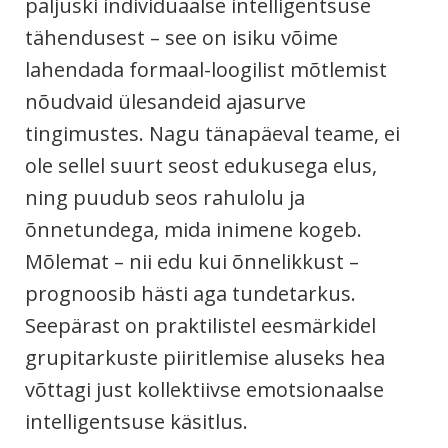
paljuski individuaalse intelligentsuse
tähendusest – see on isiku võime
lahendada formaal-loogilist mõtlemist
nõudvaid ülesandeid ajasurve
tingimustes. Nagu tänapäeval teame, ei
ole sellel suurt seost edukusega elus,
ning puudub seos rahulolu ja
õnnetundega, mida inimene kogeb.
Mõlemat – nii edu kui õnnelikkust –
prognoosib hästi aga tundetarkus.
Seepärast on praktilistel eesmärkidel
grupitarkuste piiritlemise aluseks hea
võttagi just kollektiivse emotsionaalse
intelligentsuse käsitlus.