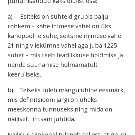
puhul lisandub kaks olulist osa:
a) Esiteks on suhteid grupis palju
rohkem – kahe inimese vahel on üks
kahepoolne suhe, seitsme inimese vahe
21 ning viiekümne vahel aga juba 1225
suhet – mis teeb teadlikkuse hoidmise ja
nende suunamise hõlmamatult
keeruliseks.
b) Teiseks tuleb mängu ühine eesmärk,
mis definitsiooni järgi on üheks
meeskonna tunnuseks ning mida on
näiliselt lihtsam juhtida.
Näilisus siinkohal tuleneb sellest, et grupi