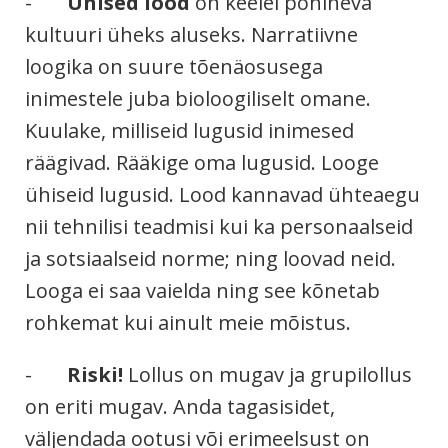
-
Ühised lood
on keelel põhineva
kultuuri üheks aluseks. Narratiivne
loogika on suure tõenäosusega
inimestele juba bioloogiliselt omane.
Kuulake, milliseid lugusid inimesed
räägivad. Rääkige oma lugusid. Looge
ühiseid lugusid. Lood kannavad ühteaegu
nii tehnilisi teadmisi kui ka personaalseid
ja sotsiaalseid norme; ning loovad neid.
Looga ei saa vaielda ning see kõnetab
rohkemat kui ainult meie mõistus.
-
Riski!
Lollus on mugav ja grupilollus
on eriti mugav. Anda tagasisidet,
väljendada ootusi või erimeelsust on