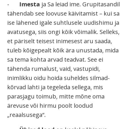
-
Imesta
ja Sa leiad ime. Grupitasandil
tähendab see loovuse käivitamist – kui sa
ise lähened igale suhtlusele uudishimu ja
avatusega, siis ongi kõik võimalik. Selleks,
et päriselt teisest inimesest aru saada,
tuleb kõigepealt kõik ära unustada, mida
sa tema kohta arvad teadvat. See ei
tähenda rumalust, vaid, vastupidi,
inimlikku oidu hoida suheldes silmad-
kõrvad lahti ja tegeleda sellega, mis
parasjagu toimub, mitte mõne oma
ärevuse või hirmu poolt loodud
„reaalsusega“.