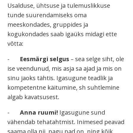
Usalduse, ühtsuse ja tulemuslikkuse
tunde suurendamiseks oma
meeskondades, gruppides ja
kogukondades saab igaüks midagi ette
võtta:
-
Eesmärgi selgus
– sea selge siht, ole
ise veendunud, mis asja sa ajad ja mis on
sinu jaoks tähtis. Igasugune teadlik ja
kompetentne käitumine, sh suhtlemine
algab kavatsusest.
-
Anna ruumi!
Igasugune sund
vähendab tehatahtmist. Inimesed peavad
saama olla nii, nagu nad on, ning kõik